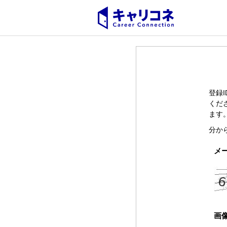
登録
くだ
ます
分か
メ
画